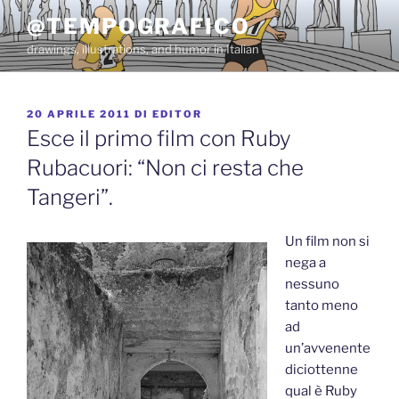
Salta
@TEMPOGRAFICO
al
drawings, illustrations, and humor in Italian
contenuto
PUBBLICATO
20 APRILE 2011
DI
EDITOR
IL
Esce il primo film con Ruby
Rubacuori: “Non ci resta che
Tangeri”.
Un film non si
nega a
nessuno
tanto meno
ad
un’avvenente
diciottenne
qual è Ruby