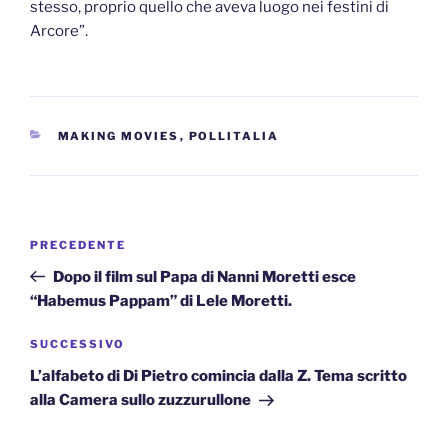
stesso, proprio quello che aveva luogo nei festini di
Arcore”.
CATEGORIE
MAKING MOVIES
,
POLLITALIA
Navigazione
Articolo
PRECEDENTE
articoli
precedente:
Dopo il film sul Papa di Nanni Moretti esce
“Habemus Pappam” di Lele Moretti.
Articolo
SUCCESSIVO
successivo
L’alfabeto di Di Pietro comincia dalla Z. Tema scritto
alla Camera sullo zuzzurullone