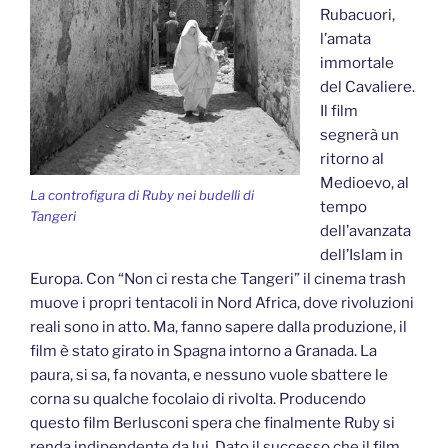
Rubacuori,
l’amata
immortale
del Cavaliere.
Il film
segnerà un
ritorno al
Medioevo, al
La controfigura di Ruby nei budelli di
tempo
Tangeri
dell’avanzata
dell’Islam in
Europa. Con “Non ci resta che Tangeri” il cinema trash
muove i propri tentacoli in Nord Africa, dove rivoluzioni
reali sono in atto. Ma, fanno sapere dalla produzione, il
film è stato girato in Spagna intorno a Granada. La
paura, si sa, fa novanta, e nessuno vuole sbattere le
corna su qualche focolaio di rivolta. Producendo
questo film Berlusconi spera che finalmente Ruby si
renda indipendente da lui. Dato il successo che il film