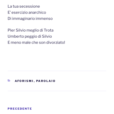
La tua secessione
E’ esercizio anarchico
Di immaginario immenso
Pier Silvio meglio di Trota
Umberto peggio di Silvio
E meno male che son divorziato!
CATEGORIE
AFORISMI
,
PAROLAIO
Navigazione
Articolo
PRECEDENTE
articoli