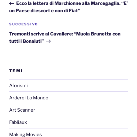
precedente:
Ecco la lettera di Marchionne alla Marcegaglia. “E’
un Paese di escort e non di Fiat”
Articolo
SUCCESSIVO
successivo
Tremonti scrive al Cavaliere: “Muoia Brunetta con
tutti i Bonaiuti”
TEMI
Aforismi
Arderei Lo Mondo
Art Scanner
Fabliaux
Making Movies