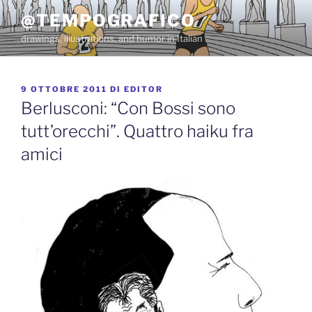
Salta
@TEMPOGRAFICO
al
drawings, illustrations, and humor in Italian
contenuto
PUBBLICATO
9 OTTOBRE 2011
DI
EDITOR
IL
Berlusconi: “Con Bossi sono
tutt’orecchi”. Quattro haiku fra
amici