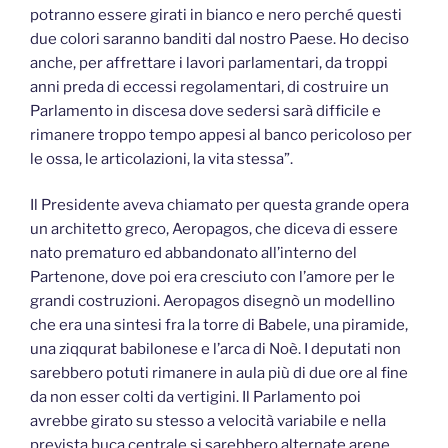
potranno essere girati in bianco e nero perché questi
due colori saranno banditi dal nostro Paese. Ho deciso
anche, per affrettare i lavori parlamentari, da troppi
anni preda di eccessi regolamentari, di costruire un
Parlamento in discesa dove sedersi sarà difficile e
rimanere troppo tempo appesi al banco pericoloso per
le ossa, le articolazioni, la vita stessa”.
Il Presidente aveva chiamato per questa grande opera
un architetto greco, Aeropagos, che diceva di essere
nato prematuro ed abbandonato all’interno del
Partenone, dove poi era cresciuto con l’amore per le
grandi costruzioni. Aeropagos disegnò un modellino
che era una sintesi fra la torre di Babele, una piramide,
una ziqqurat babilonese e l’arca di Noè. I deputati non
sarebbero potuti rimanere in aula più di due ore al fine
da non esser colti da vertigini. Il Parlamento poi
avrebbe girato su stesso a velocità variabile e nella
prevista buca centrale si sarebbero alternate arene