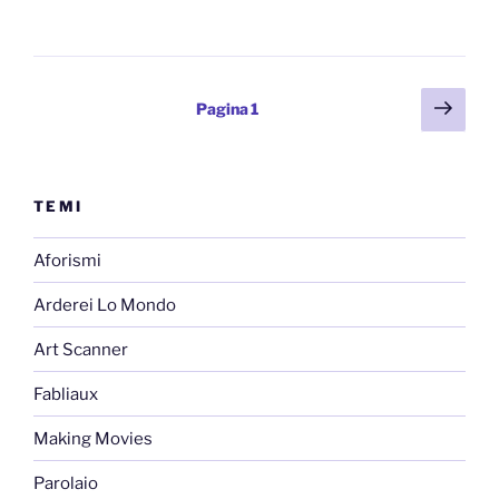
Posts
Pagi
Pagina
1
succ
pagination
TEMI
Aforismi
Arderei Lo Mondo
Art Scanner
Fabliaux
Making Movies
Parolaio