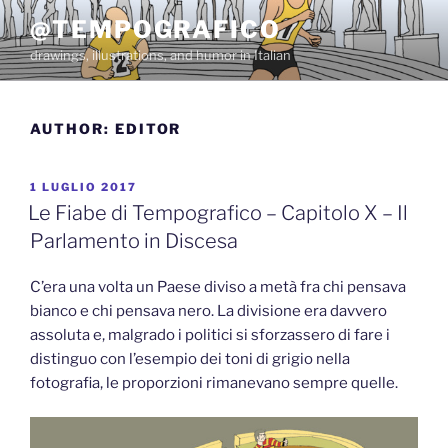
Salta
@TEMPOGRAFICO
al
drawings, illustrations, and humor in Italian
contenuto
AUTHOR:
EDITOR
PUBBLICATO
1 LUGLIO 2017
IL
Le Fiabe di Tempografico – Capitolo X – Il
Parlamento in Discesa
C’era una volta un Paese diviso a metà fra chi pensava
bianco e chi pensava nero. La divisione era davvero
assoluta e, malgrado i politici si sforzassero di fare i
distinguo con l’esempio dei toni di grigio nella
fotografia, le proporzioni rimanevano sempre quelle.