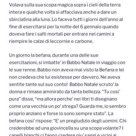
Volava sulla sua scopa magica sopra i cieli della terra
intera e qualche volta si affacciava anche a dare un
sbirciatina alla luna. Lo faceva tutti i giorni dell’anno al
fine di esercitarsi per la notte del 6 gennaio quando
doveva fare i salti mortali per entrare nei camini a
riempire le calze di leccornie e carbone.
Un giorno la befana, durante una delle sue
esercitazioni, si imbatte’ in Babbo Natale in viaggio con
le sue renne. Babbo non aveva mai visto la Befana e lei
non credeva che lui esistesse per davvero. Ne aveva
sentite tante sul suo conto! Babbo Natale scruto’ la
donna e rimase ammirato da tanta bellezza. “Tu cosi’
pura” disse, “ma allora perche’ nei libri ti disegnano
come una vecchia un po’ strega? Guarda me, io sembro
proprio anziano e forse lo sono sempre stato”. La
befana cosi’ rispose: “E’ un pregiudizio degli uomini. Chi
crederebbe ad una giovincella su una scopa volante? I
capelli bianchi ci fanno credere piu’ saggi e vicini ai