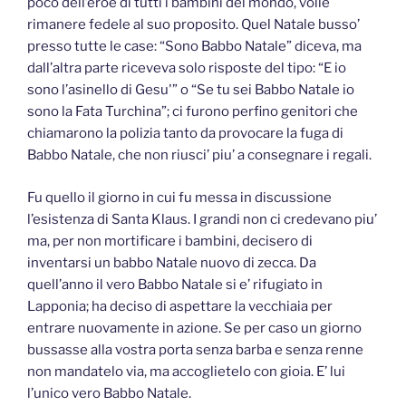
poco dell’eroe di tutti i bambini del mondo, volle
rimanere fedele al suo proposito. Quel Natale busso’
presso tutte le case: “Sono Babbo Natale” diceva, ma
dall’altra parte riceveva solo risposte del tipo: “E io
sono l’asinello di Gesu'” o “Se tu sei Babbo Natale io
sono la Fata Turchina”; ci furono perfino genitori che
chiamarono la polizia tanto da provocare la fuga di
Babbo Natale, che non riusci’ piu’ a consegnare i regali.
Fu quello il giorno in cui fu messa in discussione
l’esistenza di Santa Klaus. I grandi non ci credevano piu’
ma, per non mortificare i bambini, decisero di
inventarsi un babbo Natale nuovo di zecca. Da
quell’anno il vero Babbo Natale si e’ rifugiato in
Lapponia; ha deciso di aspettare la vecchiaia per
entrare nuovamente in azione. Se per caso un giorno
bussasse alla vostra porta senza barba e senza renne
non mandatelo via, ma accoglietelo con gioia. E’ lui
l’unico vero Babbo Natale.