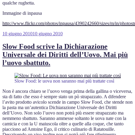
qualche rughetta.
Immagine di inpausa
http://www.flickr.com/photos/inpausa/4390242660/sizes/m/in/photost
Pubblicato
10 giugno 2010
10 giugno 2010
il
Slow Food scrive la Dichiarazione
Universale dei Diritti dell’Uovo. Mai più
l’uovo sbattuto.
Slow Food: le uova non saranno mai più trattate così
Non è ancora chiaro se l’uovo venga prima della gallina o viceversa,
sta di fatto che esso è sempre stato un pò strapazzato. A difendere
l’avito prodotto avicolo scende in campo Slow Food, che stende non
la pasta ma un’autentica Dichiarazione Universale dei Diritti
dell’Uovo. Non solo l’uovo non potrà più essere strapazzato ma
nemmeno sbattuto. Saranno ammesse soltanto le uova nate con la
camicia e con la U maiuscola oltre a quelle alla coque, che tanto
piacciono ad Antoine Ego, il critico culinario di Ratatouille.
Descrivendo un viso inoltre non si potrà più fare riferimento