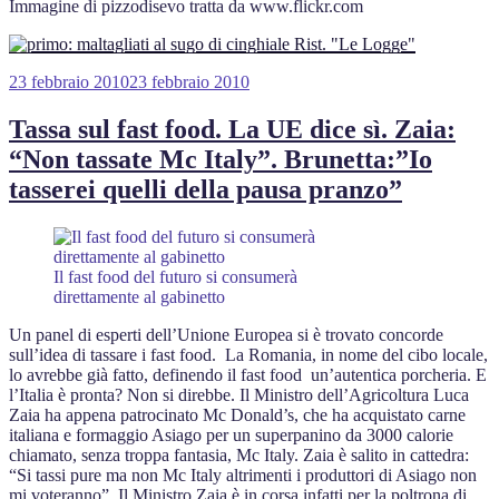
Immagine di pizzodisevo tratta da www.flickr.com
Pubblicato
23 febbraio 2010
23 febbraio 2010
il
Tassa sul fast food. La UE dice sì. Zaia:
“Non tassate Mc Italy”. Brunetta:”Io
tasserei quelli della pausa pranzo”
Il fast food del futuro si consumerà
direttamente al gabinetto
Un panel di esperti dell’Unione Europea si è trovato concorde
sull’idea di tassare i fast food. La Romania, in nome del cibo locale,
lo avrebbe già fatto, definendo il fast food un’autentica porcheria. E
l’Italia è pronta? Non si direbbe. Il Ministro dell’Agricoltura Luca
Zaia ha appena patrocinato Mc Donald’s, che ha acquistato carne
italiana e formaggio Asiago per un superpanino da 3000 calorie
chiamato, senza troppa fantasia, Mc Italy. Zaia è salito in cattedra:
“Si tassi pure ma non Mc Italy altrimenti i produttori di Asiago non
mi voteranno”. Il Ministro Zaia è in corsa infatti per la poltrona di