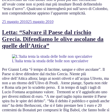
all’ovale come non si potrà mai più insultare Bondi definendolo
“testa d’uovo”. Qualcuno si interrogherà poi sull’uovo di Colombo,
non comprendendone appieno l’apparente semplicità.
Pubblicato
25 maggio 2010
25 maggio 2010
il
Letta: “Salvare il Paese dal rischio
Grecia. Difendiamo le olive ascolane da
quelle dell’Attica”
L'Italia tenta la strada delle bolle non speculative
Per Gianni Letta “è tempo di lacrime, sangue e olive ascolane”. Il
Paese si deve difendere dal rischio Grecia. Niente più
olive dell’Attica allora; largo ai nostri oliveti e all’acqua Uliveto, ma
non a un ritorno dell’Ulivo di Prodi. Atene piange, Sparta non ride
e Roma urla per lo scudetto perso. E in tempo di tagli i tagli di
Lucio Fontana acquistano valore. Tremonti se n’è aggiudicato uno
per diversi milioni di euro. “A me quel taglio ispira mentre il Paese
spira fra le spire del debito”. “Ma il debito è pubblico e quindi anche
mio” ha detto Berlusconi, che si è fatto prestare ben 1 euro e 20
centesimi da Bonaiuti per comprarsi le Big Babol, che fanno bolle sì