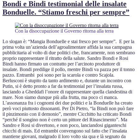
Bondi e Bindi testimonial delle insalate
Bonduelle. “Stiamo freschi per sempre”
Con la disoccupazione il Governo ritorna alla terra
Lo slogan è: “Mangia Bonduelle e stai fresco per sempre”. E per la
prima volta un’azienda dell’agroalimentare affida la sua campagna
pubblicitaria al volto di due politici che, francamente, non sembrano
proprio rappresentare il ritratto della salute. Sandro Bondi e Rosi
Bindi hanno firmato un contratto per l’arcinoto produttore di
insalate. Bondi predilige il pollo, mentre Bindi va pazza per il tonno
pazzo. Entrambi poi sono per la scarola e contro Scajola.
Berlusconi è stupito da tanto ardimento e, durante un incontro con
Putin, si è detto pronto a far da testimonial per l’insalata russa,
lasciando a Gheddafi l’onore di rappresentare quella clandestina di
mare. Non siamo dunque più alla frutta, ma poco ci manca.
L’assonanza fra i cognomi dei due politici e la Bonduelle ha creato
però voci piuttosto dissonanti. Per Di Pietro, “la Bindi non può fare
il pinzimonio con il demonio”, mentre Cicchitto ha criticato Bondi
“perché il songino non è certo un pittore del Rinascimento”. Ma
Sandro e Rosi si divertono, e non poco, lanciandosi giganteschi
chicchi di mais. Ed entrambi convengono sul fatto che l’insalata
mantiene giovani, malgrado il loro volto sia qua e là segnato da