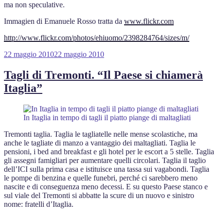
ma non speculative.
Immagien di Emanuele Rosso tratta da
www.flickr.com
http://www.flickr.com/photos/ehiuomo/2398284764/sizes/m/
Pubblicato
22 maggio 2010
22 maggio 2010
il
Tagli di Tremonti. “Il Paese si chiamerà
Itaglia”
In Itaglia in tempo di tagli il piatto piange di maltagliati
Tremonti taglia. Taglia le tagliatelle nelle mense scolastiche, ma
anche le tagliate di manzo a vantaggio dei maltagliati. Taglia le
pensioni, i bed and breakfast e gli hotel per le escort a 5 stelle. Taglia
gli assegni famigliari per aumentare quelli circolari. Taglia il taglio
dell’ICI sulla prima casa e istituisce una tassa sui vagabondi. Taglia
le pompe di benzina e quelle funebri, perché ci sarebbero meno
nascite e di conseguenza meno decessi. E su questo Paese stanco e
sul viale del Tremonti si abbatte la scure di un nuovo e sinistro
nome: fratelli d’Itaglia.