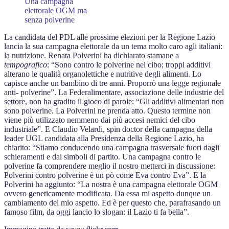
Una campagna
elettorale OGM ma
senza polverine
La candidata del PDL alle prossime elezioni per la Regione Lazio
lancia la sua campagna elettorale da un tema molto caro agli italiani:
la nutrizione. Renata Polverini ha dichiarato stamane a
tempografico
: “Sono contro le polverine nel cibo; troppi additivi
alterano le qualità organolettiche e nutritive degli alimenti. Lo
capisce anche un bambino di tre anni. Proporrò una legge regionale
anti- polverine”. La Federalimentare, associazione delle industrie del
settore, non ha gradito il gioco di parole: “Gli additivi alimentari non
sono polverine. La Polverini ne prenda atto. Questo termine non
viene più utilizzato nemmeno dai più accesi nemici del cibo
industriale”. E Claudio Velardi, spin doctor della campagna della
leader UGL candidata alla Presidenza della Regione Lazio, ha
chiarito: “Stiamo conducendo una campagna trasversale fuori dagli
schieramenti e dai simboli di partito. Una campagna contro le
polverine fa comprendere meglio il nostro metterci in discussione:
Polverini contro polverine è un pò come Eva contro Eva”. E la
Polverini ha aggiunto: “La nostra è una campagna elettorale OGM
ovvero geneticamente modificata. Da essa mi aspetto dunque un
cambiamento del mio aspetto. Ed è per questo che, parafrasando un
famoso film, da oggi lancio lo slogan: il Lazio ti fa bella”.