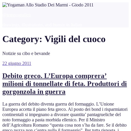
Salta
al
@tempografico
contenuto
drawings, illustrations, and humor in Italian
Category:
Vigili del cuoco
Notizie su cibo e bevande
Pubblicato
22 giugno 2011
il
Debito greco. L’Europa comprera’
milioni di tonnellate di feta. Produttori di
gorgonzola in guerra
La guerra del debito diventa guerra del formaggio. L’Unione
Europea accetta il piano feta greco. Al posto dei bond i risparmiatori
continentali si impegnano a divorare quantita’ pantagrueliche del
noto formaggio a pasta morbida ellenico. Per il Ministro
dell’Agricoltura Romano “questa cosa non s’ha da fare. Se il debito
greco puzza non c’entra nulla il formaggio”. Per tutta risposta i