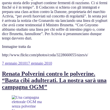
questa storia dello yoghurt contiene fermenti di razzismo. Ci si fermi
finché si è in tempo”. Il Codacons si schiera con gli immigrati e
prepara una class action contro la Danone, proprietaria del marchio
Activia, “per averli fuorviati sul concetto di regolarità”. In serata poi
è arrivata la notizia che Granarolo sta lanciando una linea di yoghurt
che avrà come testimonial il Ministro Brunetta. “Con Gnyomo
abbiamo studiato una linea per chi soffre di intestino pigro o, come
dice Brunetta, fannullone”. Per Activia si preannunciano dunque
tempi davvero duri.
Immagine tratta da
http://www.flickr.com/photos/coda/3228660055/sizes/s/
Pubblicato
7 gennaio 2010
17 gennaio 2010
il
Renata Polverini contro le polverine.
“Basta cibi adulterati. La nostra sarà una
campagna OGM”