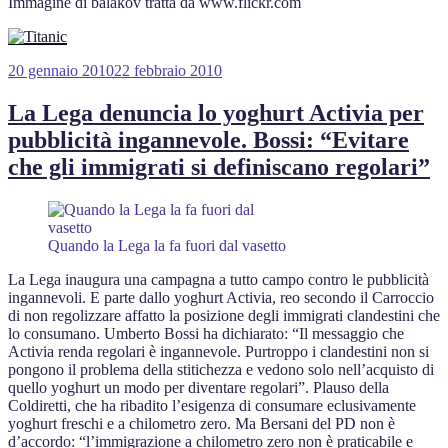
Immagine di balakov tratta da www.flickr.com
Pubblicato
20 gennaio 2010
22 febbraio 2010
il
La Lega denuncia lo yoghurt Activia per
pubblicità ingannevole. Bossi: “Evitare
che gli immigrati si definiscano regolari”
Quando la Lega la fa fuori dal vasetto
La Lega inaugura una campagna a tutto campo contro le pubblicità
ingannevoli. E parte dallo yoghurt Activia, reo secondo il Carroccio
di non regolizzare affatto la posizione degli immigrati clandestini che
lo consumano. Umberto Bossi ha dichiarato: “Il messaggio che
Activia renda regolari è ingannevole. Purtroppo i clandestini non si
pongono il problema della stitichezza e vedono solo nell’acquisto di
quello yoghurt un modo per diventare regolari”. Plauso della
Coldiretti, che ha ribadito l’esigenza di consumare eclusivamente
yoghurt freschi e a chilometro zero. Ma Bersani del PD non è
d’accordo: “l’immigrazione a chilometro zero non è praticabile e