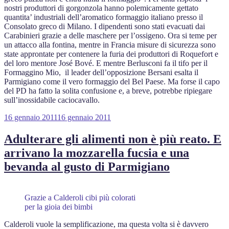
nostri produttori di gorgonzola hanno polemicamente gettato
quantita’ industriali dell’aromatico formaggio italiano presso il
Consolato greco di Milano. I dipendenti sono stati evacuati dai
Carabinieri grazie a delle maschere per l’ossigeno. Ora si teme per
un attacco alla fontina, mentre in Francia misure di sicurezza sono
state approntate per contenere la furia dei produttori di Roquefort e
del loro mentore José Bové. E mentre Berlusconi fa il tifo per il
Formaggino Mio, il leader dell’opposizione Bersani esalta il
Parmigiano come il vero formaggio del Bel Paese. Ma forse il capo
del PD ha fatto la solita confusione e, a breve, potrebbe ripiegare
sull’inossidabile caciocavallo.
Pubblicato
16 gennaio 2011
16 gennaio 2011
il
Adulterare gli alimenti non è più reato. E
arrivano la mozzarella fucsia e una
bevanda al gusto di Parmigiano
Grazie a Calderoli cibi più colorati
per la gioia dei bimbi
Calderoli vuole la semplificazione, ma questa volta si è davvero