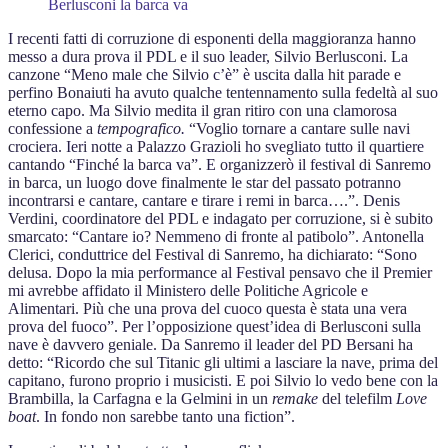
Berlusconi la barca va
I recenti fatti di corruzione di esponenti della maggioranza hanno
messo a dura prova il PDL e il suo leader, Silvio Berlusconi. La
canzone “Meno male che Silvio c’è” è uscita dalla hit parade e
perfino Bonaiuti ha avuto qualche tentennamento sulla fedeltà al suo
eterno capo. Ma Silvio medita il gran ritiro con una clamorosa
confessione a
tempografico.
“Voglio tornare a cantare sulle navi
crociera. Ieri notte a Palazzo Grazioli ho svegliato tutto il quartiere
cantando “Finché la barca va”. E organizzerò il festival di Sanremo
in barca, un luogo dove finalmente le star del passato potranno
incontrarsi e cantare, cantare e tirare i remi in barca….”. Denis
Verdini, coordinatore del PDL e indagato per corruzione, si è subito
smarcato: “Cantare io? Nemmeno di fronte al patibolo”. Antonella
Clerici, conduttrice del Festival di Sanremo, ha dichiarato: “Sono
delusa. Dopo la mia performance al Festival pensavo che il Premier
mi avrebbe affidato il Ministero delle Politiche Agricole e
Alimentari. Più che una prova del cuoco questa è stata una vera
prova del fuoco”. Per l’opposizione quest’idea di Berlusconi sulla
nave è davvero geniale. Da Sanremo il leader del PD Bersani ha
detto: “Ricordo che sul Titanic gli ultimi a lasciare la nave, prima del
capitano, furono proprio i musicisti. E poi Silvio lo vedo bene con la
Brambilla, la Carfagna e la Gelmini in un
remake
del telefilm
Love
boat
. In fondo non sarebbe tanto una fiction”.