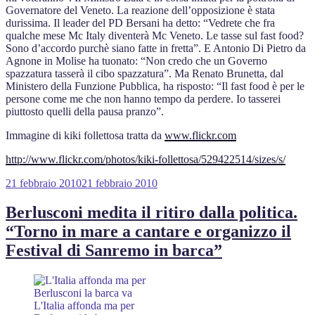
Governatore del Veneto. La reazione dell’opposizione è stata
durissima. Il leader del PD Bersani ha detto: “Vedrete che fra
qualche mese Mc Italy diventerà Mc Veneto. Le tasse sul fast food?
Sono d’accordo purchè siano fatte in fretta”. E Antonio Di Pietro da
Agnone in Molise ha tuonato: “Non credo che un Governo
spazzatura tasserà il cibo spazzatura”. Ma Renato Brunetta, dal
Ministero della Funzione Pubblica, ha risposto: “Il fast food è per le
persone come me che non hanno tempo da perdere. Io tasserei
piuttosto quelli della pausa pranzo”.
Immagine di kiki follettosa tratta da
www.flickr.com
http://www.flickr.com/photos/kiki-follettosa/529422514/sizes/s/
Pubblicato
21 febbraio 2010
21 febbraio 2010
il
Berlusconi medita il ritiro dalla politica.
“Torno in mare a cantare e organizzo il
Festival di Sanremo in barca”
L'Italia affonda ma per