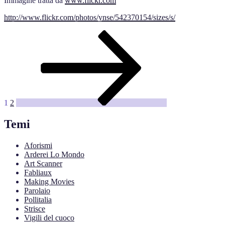
Immagine tratta da
www.flickr.com
http://www.flickr.com/photos/ynse/542370154/sizes/s/
Posts
Pagina
Pagina
Pagina
successiva
pagination
1
2
Temi
Aforismi
Arderei Lo Mondo
Art Scanner
Fabliaux
Making Movies
Parolaio
Pollitalia
Strisce
Vigili del cuoco