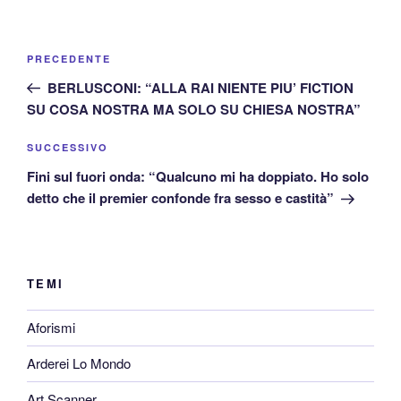
Navigazione
Articolo
PRECEDENTE
articoli
precedente:
BERLUSCONI: “ALLA RAI NIENTE PIU’ FICTION
SU COSA NOSTRA MA SOLO SU CHIESA NOSTRA”
Articolo
SUCCESSIVO
successivo
Fini sul fuori onda: “Qualcuno mi ha doppiato. Ho solo
detto che il premier confonde fra sesso e castità”
TEMI
Aforismi
Arderei Lo Mondo
Art Scanner