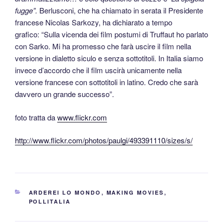
fugge”.
Berlusconi, che ha chiamato in serata il Presidente
francese Nicolas Sarkozy, ha dichiarato a tempo
grafico: “Sulla vicenda dei film postumi di Truffaut ho parlato
con Sarko. Mi ha promesso che farà uscire il film nella
versione in dialetto siculo e senza sottotitoli. In Italia siamo
invece d’accordo che il film uscirà unicamente nella
versione francese con sottotitoli in latino. Credo che sarà
davvero un grande successo”.
foto tratta da
www.flickr.com
http://www.flickr.com/photos/paulgi/493391110/sizes/s/
CATEGORIE
ARDEREI LO MONDO
,
MAKING MOVIES
,
POLLITALIA