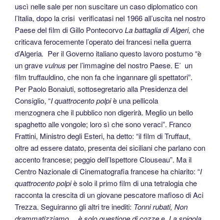
uscì nelle sale per non suscitare un caso diplomatico con
l’Italia, dopo la crisi verificatasi nel 1966 all’uscita nel nostro
Paese del film di Gillo Pontecorvo
La battaglia di Algeri,
che
criticava ferocemente l’operato dei francesi nella guerra
d’Algeria
.
Per il Governo italiano questo lavoro postumo “è
un grave
vulnus
per l’immagine del nostro Paese. E’ un
film truffauldino, che non fa che ingannare gli spettatori”.
Per Paolo Bonaiuti, sottosegretario alla Presidenza del
Consiglio, “
I quattrocento polpi
è una pellicola
menzognera che il pubblico non digerirà. Meglio un bello
spaghetto alle vongole; loro sì che sono veraci”. Franco
Frattini, Ministro degli Esteri, ha detto: “il film di Truffaut,
oltre ad essere datato, presenta dei siciliani che parlano con
accento francese; peggio dell’Ispettore Clouseau”. Ma il
Centro Nazionale di Cinematografia francese ha chiarito: “
I
quattrocento polpi
è solo il primo film di una tetralogia che
racconta la crescita di un giovane pescatore mafioso di Aci
Trezza. Seguiranno gli altri tre inediti:
Tonni rubati, Non
drammatizziamo… è solo questione di cozze
e
La spigola