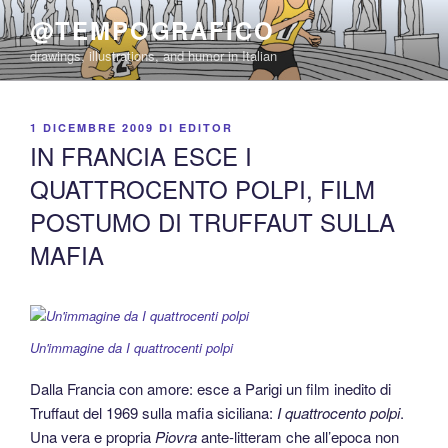
Salta
@TEMPOGRAFICO
al
drawings, illustrations, and humor in Italian
contenuto
PUBBLICATO
1 DICEMBRE 2009
DI
EDITOR
IL
IN FRANCIA ESCE I
QUATTROCENTO POLPI, FILM
POSTUMO DI TRUFFAUT SULLA
MAFIA
Un'immagine da I quattrocenti polpi
Dalla Francia con amore: esce a Parigi un film inedito di
Truffaut del 1969 sulla mafia siciliana:
I quattrocento polpi
.
Una vera e propria
Piovra
ante-litteram che all’epoca non