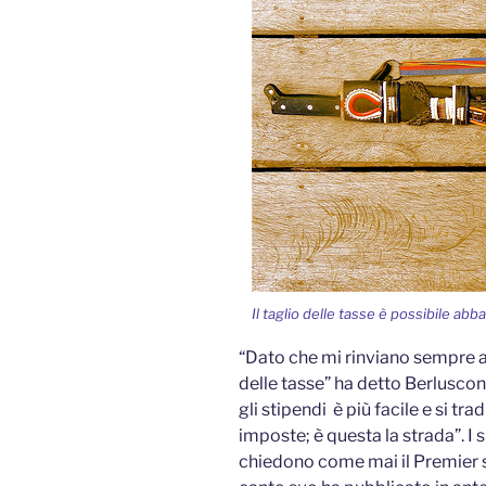
Il taglio delle tasse è possibile abb
“Dato che mi rinviano sempre a g
delle tasse” ha detto Berluscon
gli stipendi è più facile e si t
imposte; è questa la strada”. I s
chiedono come mai il Premier si