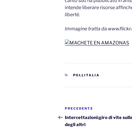
canto suo ha pubblicato in ant
intende liberare risorse affinch
liberté.
Immagine tratta da www.flick
CATEGORIE
POLLITALIA
Navigazione
Articolo
PRECEDENTE
articoli
precedente:
Intercettazioni:giro di vite sull
degli altri