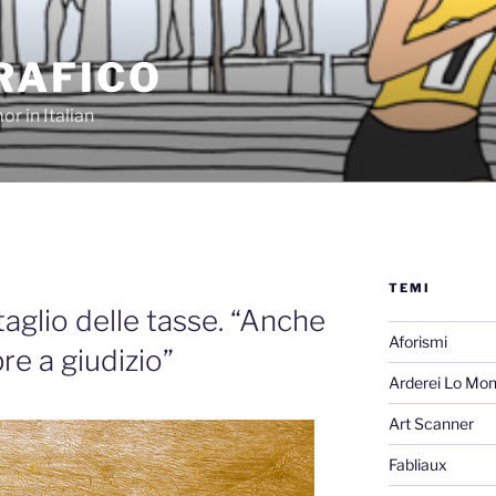
RAFICO
or in Italian
TEMI
 taglio delle tasse. “Anche
Aforismi
re a giudizio”
Arderei Lo Mo
Art Scanner
Fabliaux