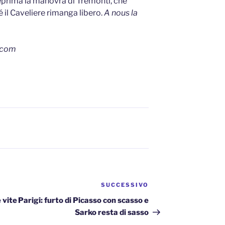
eprima la manovra di Tremonti, che
é il Caveliere rimanga libero.
A nous la
r.com
SUCCESSIVO
Articolo
successivo
e vite
Parigi: furto di Picasso con scasso e
Sarko resta di sasso