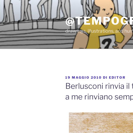
Salta
al
@TEMPOG
contenuto
drawings, illustrations, and hum
PUBBLICATO
19 MAGGIO 2010
DI
EDITOR
IL
Berlusconi rinvia il
a me rinviano semp