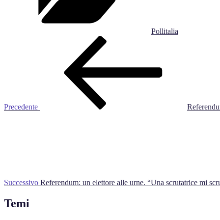
Pollitalia
Navigazione
Articolo
precedente:
articoli
Precedente
Referendu
Articolo
successivo
Successivo
Referendum: un elettore alle urne. “Una scrutatrice mi scru
Temi