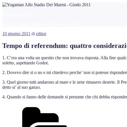
Salta
al
@tempografico
contenuto
drawings, illustrations, and humor in Italian
Pubblicato
10 giugno 2011
di
editor
il
Tempo di referendum: quattro considerazioni
1. C’era una volta un quesito che non trovava risposta. Alla fine qualc
soletto, aspettando Godot.
2. Dovevo dire si o no e mi chiedevo perche’ non si potesse rispondere
3. Quel giorno tutti andarono al mare e le urne rimasero deserte. Il Pre
detto si’ al suo ganzo.
4. Quando si fanno delle domande si presume che chi debba rispondere
Categorie