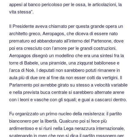
appesi al banco pericoloso per le ossa, le articolazioni, la
vita stessa”.
Il Presidente aveva chiamato per questa grande opera un
architetto greco, Aeropagos, che diceva di essere nato
prematuro ed abbandonato all’interno del Partenone, dove
poi era cresciuto con l’amore per le grandi costruzioni.
Aeropagos disegnò un modellino che era una sintesi fra la
torre di Babele, una piramide, una ziqqurat babilonese e
l’arca di Noè. I deputati non sarebbero potuti rimanere in
aula più di due ore al fine da non esser colti da vertigini. Il
Parlamento poi avrebbe girato su stesso a velocità variabile
e nella prevista buca centrale si sarebbero alternate arene
con i leoni e vasche con gli squali; e guai a cascarci dentro.
Fu organizzato un primo nucleo della resistenza: il partito
bianconero per la libertà. Qualcuno poi si fece più
ardimentoso e si riunì nella Lega nerazzura internazionale,
scatenando in men che non si dica il partito rossonero per