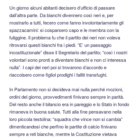
Un giorno alcuni abitanti decisero d’ufficio di passare
dall’altra parte. Da bianchi divennero così neri e, per
mostrarlo a tutti, fecero come fanno involontariamente gli
spazzacamini: si cosparsero capo e le membra con la
fuliggine. Il problema fu che il partito dei neri non voleva
ritrovarsi questi bianchi fra i piedi. “E’ un passaggio
incostituzionale” disse il Segretario del partito; “così i nostri
volontari sono pronti a diventare bianchi e non ci interessa
nulla”. I capi dei neri poi si trovarono d’accordo e
riaccolsero come figliol prodighi i falliti transfughi.
In Parlamento non si decideva mai nulla perché mozioni,
ordini del giorno, provvedimenti finivano sempre in parità.
Del resto anche il bilancio era in pareggio e lo Stato in fondo
rimaneva in buona salute. Tutti alla fine pensavano nella
loro piccola testolina: “squadra che vince non si cambia”
dimenticandosi che perfino le partite di calcio finivano
sempre a reti bianche, mentre la Costituzione vietava