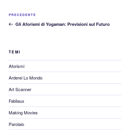
Navigazione
Articolo
PRECEDENTE
articoli
precedente:
Gli Aforismi di Yogaman: Previsioni sul Futuro
TEMI
Aforismi
Arderei Lo Mondo
Art Scanner
Fabliaux
Making Movies
Parolaio