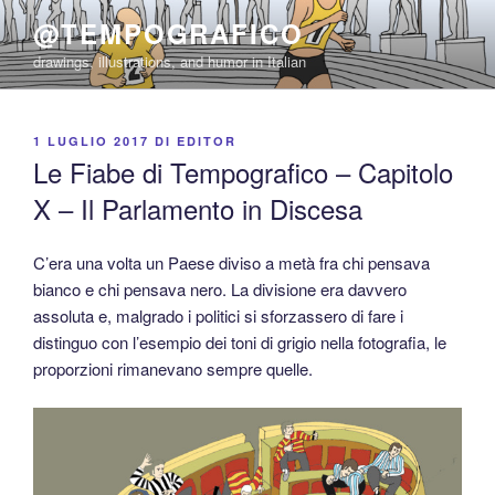
Salta
@TEMPOGRAFICO
al
drawings, illustrations, and humor in Italian
contenuto
PUBBLICATO
1 LUGLIO 2017
DI
EDITOR
IL
Le Fiabe di Tempografico – Capitolo
X – Il Parlamento in Discesa
C’era una volta un Paese diviso a metà fra chi pensava
bianco e chi pensava nero. La divisione era davvero
assoluta e, malgrado i politici si sforzassero di fare i
distinguo con l’esempio dei toni di grigio nella fotografia, le
proporzioni rimanevano sempre quelle.