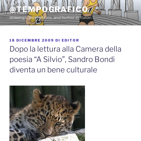
Salta
@TEMPOGRAFICO
al
drawings, illustrations, and humor in Italian
contenuto
PUBBLICATO
18 DICEMBRE 2009
DI
EDITOR
IL
Dopo la lettura alla Camera della
poesia “A Silvio”, Sandro Bondi
diventa un bene culturale