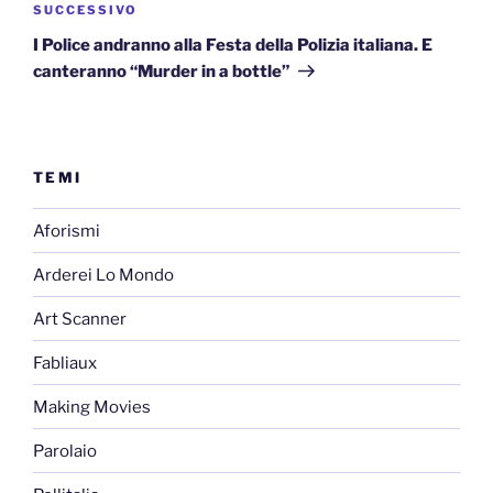
Articolo
SUCCESSIVO
successivo
I Police andranno alla Festa della Polizia italiana. E
canteranno “Murder in a bottle”
TEMI
Aforismi
Arderei Lo Mondo
Art Scanner
Fabliaux
Making Movies
Parolaio