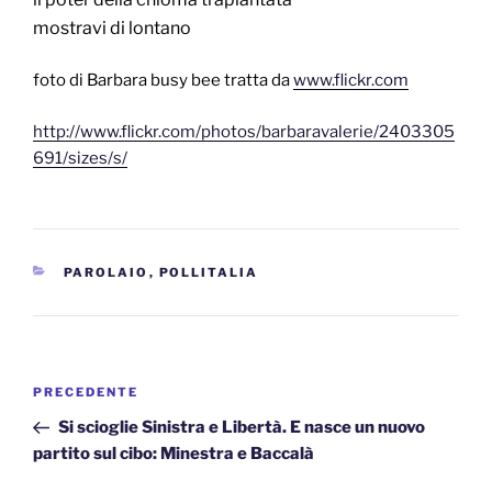
mostravi di lontano
foto di Barbara busy bee tratta da
www.flickr.com
http://www.flickr.com/photos/barbaravalerie/2403305
691/sizes/s/
CATEGORIE
PAROLAIO
,
POLLITALIA
Navigazione
Articolo
PRECEDENTE
articoli
precedente:
Si scioglie Sinistra e Libertà. E nasce un nuovo
partito sul cibo: Minestra e Baccalà