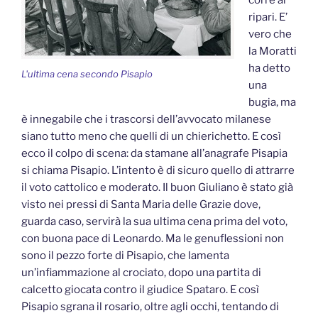
corre ai
ripari. E’
vero che
la Moratti
ha detto
L'ultima cena secondo Pisapio
una
bugia, ma
è innegabile che i trascorsi dell’avvocato milanese
siano tutto meno che quelli di un chierichetto. E così
ecco il colpo di scena: da stamane all’anagrafe Pisapia
si chiama Pisapio. L’intento è di sicuro quello di attrarre
il voto cattolico e moderato. Il buon Giuliano è stato già
visto nei pressi di Santa Maria delle Grazie dove,
guarda caso, servirà la sua ultima cena prima del voto,
con buona pace di Leonardo. Ma le genuflessioni non
sono il pezzo forte di Pisapio, che lamenta
un’infiammazione al crociato, dopo una partita di
calcetto giocata contro il giudice Spataro. E così
Pisapio sgrana il rosario, oltre agli occhi, tentando di