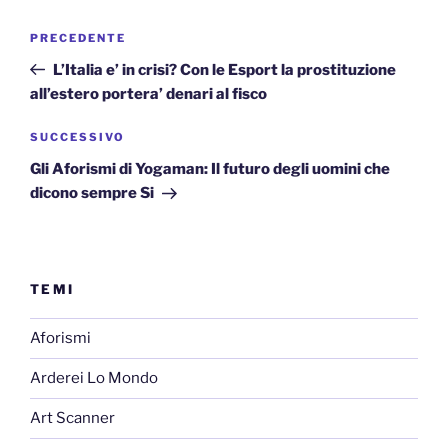
Navigazione
Articolo
PRECEDENTE
articoli
precedente:
L’Italia e’ in crisi? Con le Esport la prostituzione
all’estero portera’ denari al fisco
Articolo
SUCCESSIVO
successivo
Gli Aforismi di Yogaman: Il futuro degli uomini che
dicono sempre Si
TEMI
Aforismi
Arderei Lo Mondo
Art Scanner