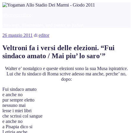
Salta
al
@tempografico
contenuto
drawings, illustrations, and humor in Italian
Pubblicato
26 maggio 2011
di
editor
il
Veltroni fa i versi delle elezioni. “Fui
sindaco amato / Mai piu’ lo saro'”
Walter e’ nostalgico e queste elezioni sono la sua Musa ispiratrice.
Lui che fu sindaco di Roma scrive adesso ma anche, perche’ no,
dopo:
Fui sindaco amato
e anche no
pur sempre eletto
nessuno mai
lesse i miei libri
che scrissi col sangue
e anche no
a Pisapia dico si
Letizia anche