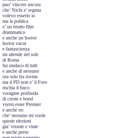
puo’ vincere ancora
che’ Nichi e’ regista
volevo esserlo io
ma la politica
e’ un brutto film
drammatico
e anche un horror
horror vacui
e fantascienza
mi attende nel sole
di Roma
fui sindaco di tutti
e anche di nessuno
ora solo fra rovine
ma il PD non e’ il Foro
rischia il buco
voragine profonda
di creste e bond
vorrei esser Premier
e anche no
che’ nessuno mi vuole
queste elezioni
gia’ vissute e vinte
e anche perse
non esiste pareggio