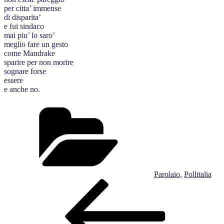
per citta’ immense
di disparita’
e fui sindaco
mai piu’ lo saro’
meglio fare un gesto
come Mandrake
sparire per non morire
sognare forse
essere
e anche no.
Categorie
Parolaio
,
Pollitalia
Navigazione
Articolo
precedente:
articoli