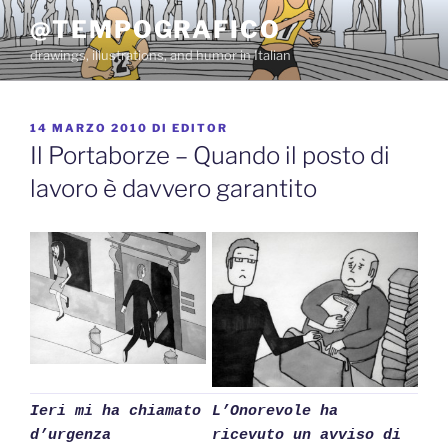
Salta
@TEMPOGRAFICO
al
drawings, illustrations, and humor in Italian
contenuto
PUBBLICATO
14 MARZO 2010
DI
EDITOR
IL
Il Portaborze – Quando il posto di
lavoro è davvero garantito
Ieri mi ha chiamato
L’Onorevole ha
d’urgenza
ricevuto un avviso di