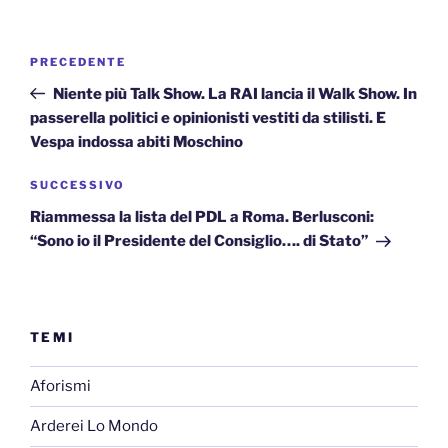
Navigazione
Articolo
PRECEDENTE
articoli
precedente:
Niente più Talk Show. La RAI lancia il Walk Show. In
passerella politici e opinionisti vestiti da stilisti. E
Vespa indossa abiti Moschino
Articolo
SUCCESSIVO
successivo
Riammessa la lista del PDL a Roma. Berlusconi:
“Sono io il Presidente del Consiglio…. di Stato”
TEMI
Aforismi
Arderei Lo Mondo